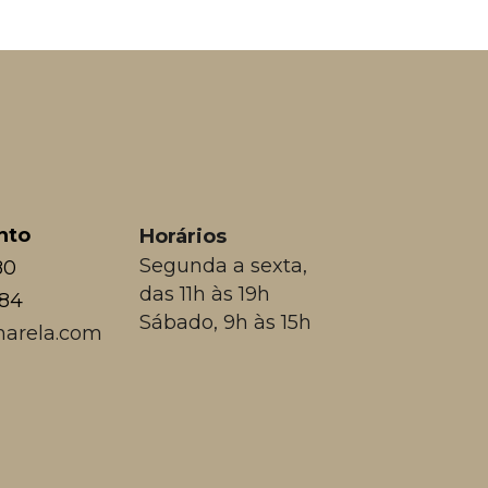
nto
Horários
Segunda a sexta,
80
das 11h às 19h
384
Sábado, 9h às 15h
arela.com