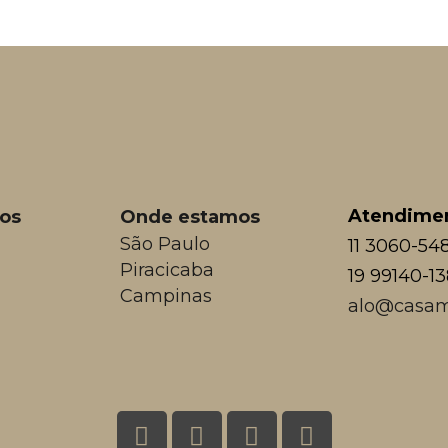
Atendime
os
Onde estamos
São Paulo
11 3060-54
Piracicaba
19 99140-1
Campinas
alo@casam