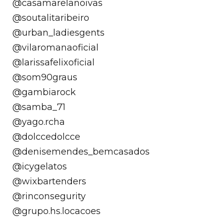
@casamarelanoivas
@soutalitaribeiro
@urban_ladiesgents
@vilaromanaoficial
@larissafelixoficial
@som90graus
@gambiarock
@samba_71
@yago.rcha
@dolccedolcce
@denisemendes_bemcasados
@icygelatos
@wixbartenders
@rinconsegurity
@grupo.hs.locacoes