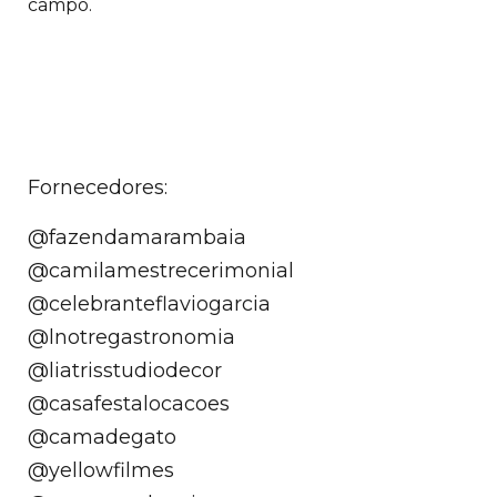
campo.
Fornecedores:
@fazendamarambaia
@camilamestrecerimonial
@celebranteflaviogarcia
@lnotregastronomia
@liatrisstudiodecor
@casafestalocacoes
@camadegato
@yellowfilmes