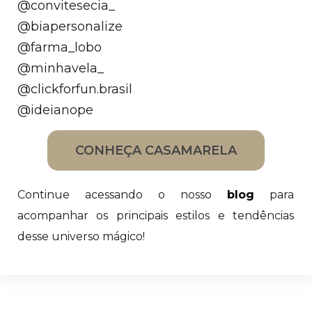
@convitesecia_
@biapersonalize
@farma_lobo
@minhavela_
@clickforfun.brasil
@ideianope
CONHEÇA CASAMARELA
Continue acessando o nosso
blog
para
acompanhar os principais estilos e tendências
desse universo mágico!