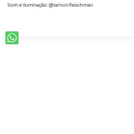
Som e iluminação: 
@ramon.fleischman
Políticas internas
Políticas de troca
Políticas de privacidade
Quem Somos