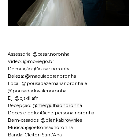
Assessoria: 
@casar.noronha
Vídeo: 
@moviego.br
Decoração: 
@casar.noronha
Beleza: 
@maquiadoranoronha
Local: 
@pousadazemarianoronha
 e
@pousadadovalenoronha
Dj: 
@djtkillafn
Recepção: @
mergulhaonoronha
Doces e bolo: @chefpersonalnoronha
Bem-casados: @
olenkabrownies
Música: 
@joelsonsaxnoronha
Banda: Cleiton Sant’Ana