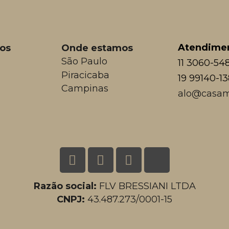
Atendime
os
Onde estamos
São Paulo
11 3060-54
Piracicaba
19 99140-1
Campinas
alo@casam
Razão social:
FLV BRESSIANI LTDA
CNPJ:
43.487.273/0001-15