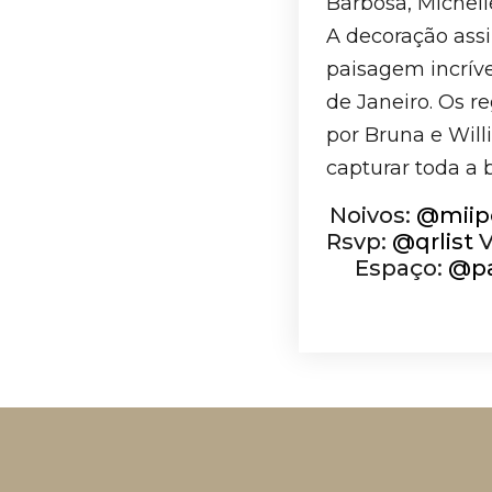
Barbosa, Michell
A decoração ass
paisagem incríve
de Janeiro. Os r
por Bruna e Will
capturar toda a 
Noivos:
@miipo
Rsvp:
@qrlist
V
Espaço:
@pa