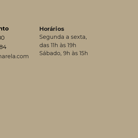
nto
Horários
Segunda a sexta,
80
das 11h às 19h
384
Sábado, 9h às 15h
arela.com