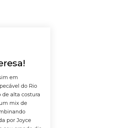
resa!
 sim em
pecável do Rio
 de alta costura
 um mix de
ombinando
da por Joyce