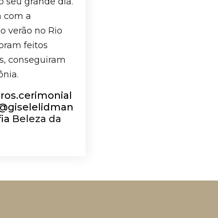
o seu grande dia.
a com a
do verão no Rio
oram feitos
es, conseguiram
ônia.
ros.cerimonial
@giselelidman
ia
Beleza da