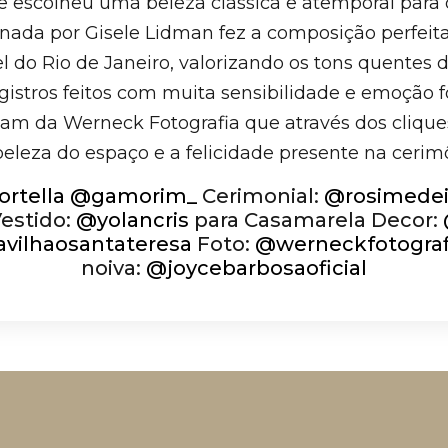
e escolheu uma beleza clássica e atemporal para 
inada por Gisele Lidman fez a composição perfeit
l do Rio de Janeiro, valorizando os tons quentes 
egistros feitos com muita sensibilidade e emoção f
iam da Werneck Fotografia que através dos cliqu
beleza do espaço e a felicidade presente na cerim
rtella
@gamorim_
Cerimonial:
@rosimedei
estido:
@yolancris
para Casamarela Decor:
vilhaosantateresa
Foto:
@werneckfotograf
noiva:
@joycebarbosaoficial