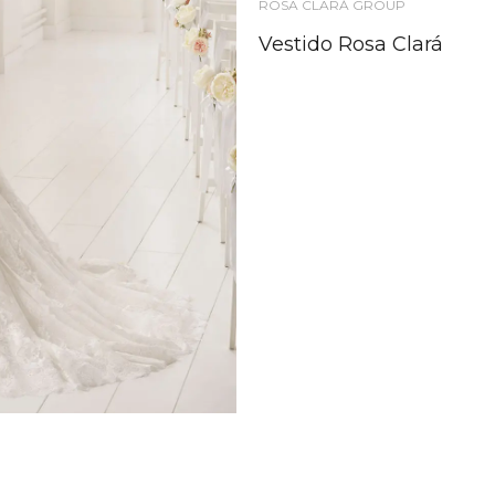
ROSA CLARÁ GROUP
Vestido Rosa Clará