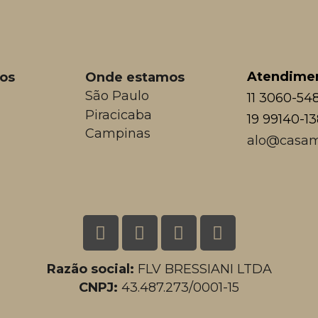
Atendime
os
Onde estamos
São Paulo
11 3060-54
Piracicaba
19 99140-1
Campinas
alo@casam
Razão social:
FLV BRESSIANI LTDA
CNPJ:
43.487.273/0001-15