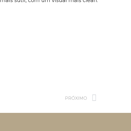
mais sutil, com um visual mais clean.
PRÓXIMO