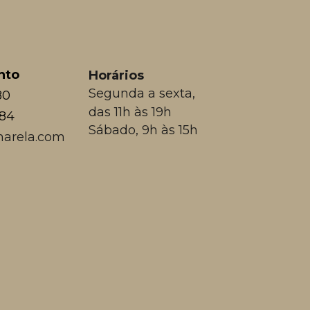
nto
Horários
Segunda a sexta,
80
das 11h às 19h
384
Sábado, 9h às 15h
arela.com