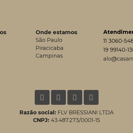
Atendime
os
Onde estamos
São Paulo
11 3060-54
Piracicaba
19 99140-1
Campinas
alo@casam
Razão social:
FLV BRESSIANI LTDA
CNPJ:
43.487.273/0001-15