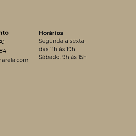
nto
Horários
Segunda a sexta,
80
das 11h às 19h
384
Sábado, 9h às 15h
arela.com