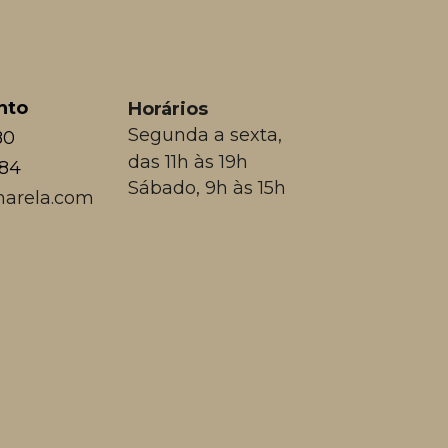
nto
Horários
Segunda a sexta,
80
das 11h às 19h
384
Sábado, 9h às 15h
arela.com