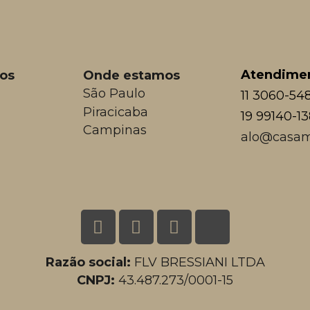
Atendime
os
Onde estamos
São Paulo
11 3060-54
Piracicaba
19 99140-1
Campinas
alo@casam
Razão social:
FLV BRESSIANI LTDA
CNPJ:
43.487.273/0001-15