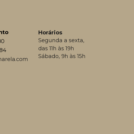
nto
Horários
Segunda a sexta,
80
das 11h às 19h
384
Sábado, 9h às 15h
arela.com