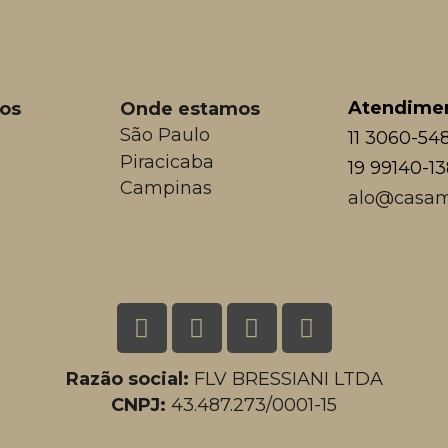
Atendime
os
Onde estamos
São Paulo
11 3060-54
Piracicaba
19 99140-1
Campinas
alo@casam
Razão social:
FLV BRESSIANI LTDA
CNPJ:
43.487.273/0001-15