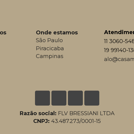
Atendime
os
Onde estamos
São Paulo
11 3060-54
Piracicaba
19 99140-1
Campinas
alo@casam
Razão social:
FLV BRESSIANI LTDA
CNPJ:
43.487.273/0001-15