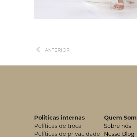
ANTERIOR
Políticas internas
Quem Som
Políticas de troca
Sobre nós
Políticas de privacidade
Nosso Blog