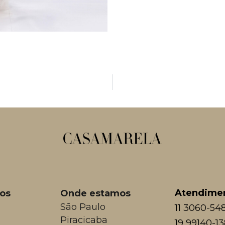
Atendime
os
Onde estamos
São Paulo
11 3060-54
Piracicaba
19 99140-1