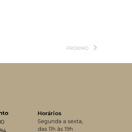
PRÓXIMO
nto
Horários
Segunda a sexta,
80
das 11h às 19h
384